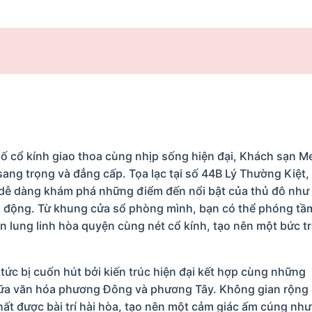
ố cổ kính giao thoa cùng nhịp sống hiện đại, Khách sạn Me
sang trọng và đẳng cấp. Tọa lạc tại số 44B Lý Thường Kiệt,
n dễ dàng khám phá những điểm đến nổi bật của thủ đô như
i động. Từ khung cửa sổ phòng mình, bạn có thể phóng tầ
 lung linh hòa quyện cùng nét cổ kính, tạo nên một bức t
tức bị cuốn hút bởi kiến trúc hiện đại kết hợp cùng những
giữa văn hóa phương Đông và phương Tây. Không gian rộng r
thất được bài trí hài hòa, tạo nên một cảm giác ấm cúng nh