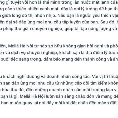
 gì tuyệt vời hơn là thả mình trong làn nước mát lạnh của
ung cảnh thiên nhiên xanh mát, đây là nơi lý tưởng để bạn t
 giữa lòng đô thị nhộn nhịp. Nếu bạn là người yêu thích vậ
n đại sẽ đáp ứng mọi nhu cầu tập luyện của bạn. Sau đó, 
ệu pháp thư giãn chuyên nghiệp, giúp tái tạo năng lượng và
ện, Meliá Hà Nội tự hào sở hữu không gian hội nghị và ph
iến và dịch vụ chuyên nghiệp, khách sạn là địa điểm lý tưở
g buổi tiệc sang trọng, đảm bảo mang đến thành công và ấn
 khách nghỉ dưỡng và doanh nhân công tác. Với vị trí thuận
ch sạn đáp ứng mọi nhu cầu từ những cặp đôi tìm kiếm khô
 hóa thủ đô, đến những doanh nhân cần môi trường làm vi
bạn là gì, Meliá Hà Nội luôn sẵn sàng chào đón và mang đ
 bạn muốn quay lại nơi đây mỗi khi đặt chân đến mảnh đất