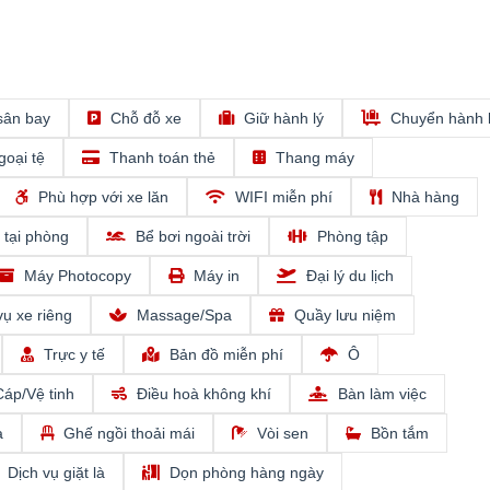
sân bay
Chỗ đỗ xe
Giữ hành lý
Chuyển hành 
goại tệ
Thanh toán thẻ
Thang máy
Phù hợp với xe lăn
WIFI miễn phí
Nhà hàng
 tại phòng
Bể bơi ngoài trời
Phòng tập
Máy Photocopy
Máy in
Đại lý du lịch
vụ xe riêng
Massage/Spa
Quầy lưu niệm
Trực y tế
Bản đồ miễn phí
Ô
Cáp/Vệ tinh
Điều hoà không khí
Bàn làm việc
a
Ghế ngồi thoải mái
Vòi sen
Bồn tắm
Dịch vụ giặt là
Dọn phòng hàng ngày