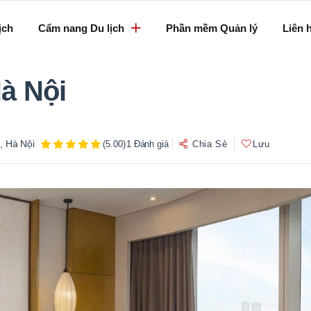
ịch
Cẩm nang Du lịch
Phần mềm Quản lý
Liên 
à Nội
, Hà Nội
(5.00)
1 Đánh giá
Chia Sẻ
Lưu