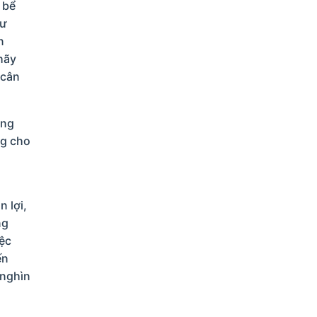
 bể
hư
n
hãy
 cân
òng
ng cho
 lợi,
ng
ệc
ến
 nghìn