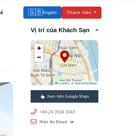
🇬🇧
hệ
English
Thành Viên
Vị trí của Khách Sạn
+
−
Leaflet
|
©
OpenStreetMap
Xem trên Google Maps
+84.24 3934 3343
Hiện thị Email