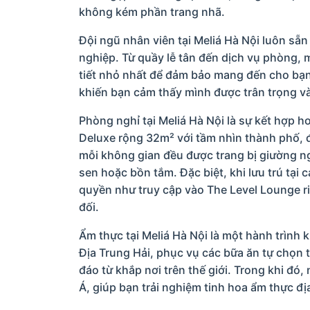
không kém phần trang nhã.
Đội ngũ nhân viên tại Meliá Hà Nội luôn sẵ
nghiệp. Từ quầy lễ tân đến dịch vụ phòng, 
tiết nhỏ nhất để đảm bảo mang đến cho bạn 
khiến bạn cảm thấy mình được trân trọng v
Phòng nghỉ tại Meliá Hà Nội là sự kết hợp ho
Deluxe rộng 32m² với tầm nhìn thành phố, đ
mỗi không gian đều được trang bị giường ng
sen hoặc bồn tắm. Đặc biệt, khi lưu trú tạ
quyền như truy cập vào The Level Lounge ri
đối.
Ẩm thực tại Meliá Hà Nội là một hành trình 
Địa Trung Hải, phục vụ các bữa ăn tự chọn
đáo từ khắp nơi trên thế giới. Trong khi đ
Á, giúp bạn trải nghiệm tinh hoa ẩm thực đ