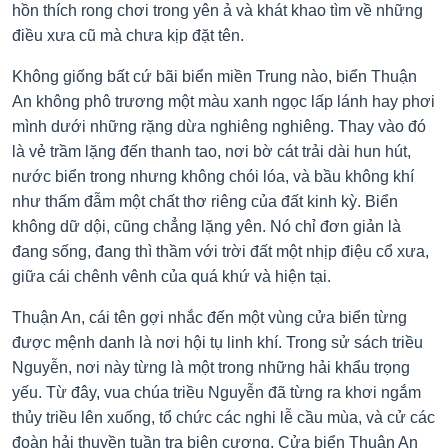
hồn thích rong chơi trong yên ả và khát khao tìm về những
điều xưa cũ mà chưa kịp đặt tên.
Không giống bất cứ bãi biển miền Trung nào, biển Thuận
An không phô trương một màu xanh ngọc lấp lánh hay phơi
mình dưới những rặng dừa nghiêng nghiêng. Thay vào đó
là vẻ trầm lặng đến thanh tao, nơi bờ cát trải dài hun hút,
nước biển trong nhưng không chói lóa, và bầu không khí
như thấm đẫm một chất thơ riêng của đất kinh kỳ. Biển
không dữ dội, cũng chẳng lặng yên. Nó chỉ đơn giản là
đang sống, đang thì thầm với trời đất một nhịp điệu cổ xưa,
giữa cái chênh vênh của quá khứ và hiện tại.
Thuận An, cái tên gợi nhắc đến một vùng cửa biển từng
được mệnh danh là nơi hội tụ linh khí. Trong sử sách triều
Nguyễn, nơi này từng là một trong những hải khẩu trọng
yếu. Từ đây, vua chúa triều Nguyễn đã từng ra khơi ngắm
thủy triều lên xuống, tổ chức các nghi lễ cầu mùa, và cử các
đoàn hải thuyền tuần tra biên cương. Cửa biển Thuận An