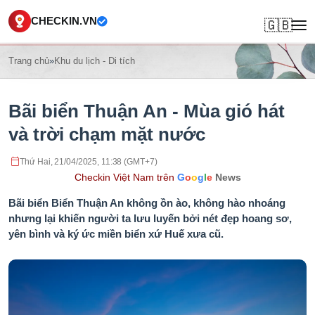
CHECKIN.VN
🇬🇧
Trang chủ
»
Khu du lịch - Di tích
Bãi biển Thuận An - Mùa gió hát
và trời chạm mặt nước
Thứ Hai, 21/04/2025, 11:38 (GMT+7)
Checkin Việt Nam trên
G
o
o
g
l
e
News
Bãi biển Biển Thuận An không ồn ào, không hào nhoáng
nhưng lại khiến người ta lưu luyến bởi nét đẹp hoang sơ,
yên bình và ký ức miền biển xứ Huế xưa cũ.