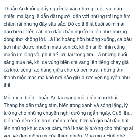
Thuận An không đẩy người ta vào những cuộc vui náo
nhiệt, mà lặng lẽ dẫn dắt người đến với những trải nghiệm
chậm rãi nhưng đầy sâu sắc. Đó có thể là buổi sớm mai
dạo bước trên cát, nơi dấu chân người in lên như những
dòng thơ không lời. Là lúc hoàng hôn buông xuống, cả bầu
trời như được nhuộm màu son cũ, khiến ai lỡ nhìn cũng
muốn im lặng vài phút để lưu lại trong tim. Là những buổi
sáng mùa hè, khi cả vùng biển chỉ vang lên tiếng chày giã
cá khô, tiếng rao hàng giữa chợ cá bến xưa, những âm
thanh mộc mạc mà khó nơi nào giữ được vẹn nguyên như
thế.
Mỗi mùa, biển Thuận An lại mang một diện mạo khác.
Tháng ba đến tháng tám, biển trong xanh và sóng lặng, lý
tưởng cho những chuyến nghỉ dưỡng ngắn ngày. Cuối thu,
biển trở nên xám hơn, mênh mông hơn và gió bắt đầu hát
lên những khúc ca xa xăm, thời khắc lý tưởng cho những ai
yêu vẻ đẹp mộng mị của thiên nhiên. Mùa mưa Huế ghé