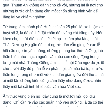
qua, Thuận An không dành cho kẻ vội, nhưng lại là nơi cho
những bước chân đang cần một chốn dừng bình yên để
lắng lại và chiêm nghiệm.
Từ trung tâm thành phố Huế, chỉ cần 25 phút lái xe hoặc xe
buýt số 3, là đã có thể đặt chân đến vùng cát trắng này. Nếu
khéo chọn thời điểm, có thể kết hợp khám phá làng chài
Thái Dương Hạ gần đó, nơi người dân vẫn gìn giữ các lễ
hội cầu ngư truyền thống, những phong tục thờ cá Ông, thờ
thần biển như mạch nguồn văn hóa còn sống động trong
từng mái nhà. Tháng Giêng âm lịch, lễ hội Cầu ngư được tổ
chức, với đầy đủ phần lễ và phần hội, có múa bả trạo, rước
thần long trọng như một vở kịch dân gian giữa đời thực, mà
ai một lần chứng kiến cũng cảm thấy như đang được nhìn
thấy một lát cắt tinh khiết của văn hóa Việt xưa.
Ẩm thực vùng biển nơi đây cũng là một lời mời gọi dịu
dàng. Chỉ cần rẽ vào các quán nhỏ ven đường, là đã có thể