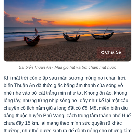
Chia Sẻ
Bãi biển Thuận An - Mùa gió hát và trời chạm mặt nước
Khi mặt trời còn e ấp sau màn sương mỏng nơi chân trời,
biển Thuận An đã thức giấc bằng âm thanh của sóng vỗ
nhè nhẹ vào bờ cát trắng mịn như tơ. Không ồn ào, không
lộng lẫy, nhưng từng nhịp sóng nơi đây như kể lại một câu
chuyện cổ tích nằm giữa lòng đất cố đô. Một miền biển dịu
dàng thuộc huyện Phú Vang, cách trung tâm thành phố Huế
chưa đầy 15 km, lại mang theo mình sức quyến rũ khác
thường, như thể được sinh ra để dành riêng cho những tâm