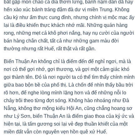
bắt gặp món cháo cá dìa thơm lừng, bánh nậm dân dã hay
hến xào xúc bánh tráng đậm đà dư vị miền Trung. Không
cầu kỳ như ẩm thực cung đình, nhưng chính vị mộc mạc ấy
lại là điều khiến thực khách nhớ mãi. Những quán hàng
rong, những mẹt cá khô phơi nắng, hay nụ cười của người
bán hàng chân chất, tất cả như những gam màu đời
thường nhưng rất Huế, rất thật và rất gần.
Biển Thuận An không chỉ là điểm đến để nghỉ ngơi, mà là
nơi có thể gợi nhớ, gợi thương, và gợi một cảm giác khó
gọi thành tên. Đó là nơi người ta có thể tìm thấy chính mình
giữa bao bộn bề của phố thị. Là chốn để nhìn thấy bầu trời
rõ hơn, để nghe lòng mình lặng hơn và để những nỗi lo
chảy trôi theo từng đợt sóng. Không hào nhoáng như Đà
Nẵng, không thơ mộng kiểu Hội An, cũng chẳng hoang sơ
như Lý Sơn, biển Thuận An là điểm giao thoa của ký ức và
hiện tại, là tấm gương soi lại vẻ đẹp thuần khiết của một
miền đất vẫn còn nguyên vẹn hồn quê xứ Huế.