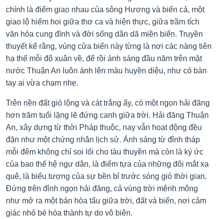
chính là điểm giao nhau của sông Hương và biển cả, một
giao lộ hiếm hoi giữa thơ ca và hiện thực, giữa trầm tích
văn hóa cung đình và đời sống dân dã miền biển. Truyền
thuyết kể rằng, vùng cửa biển này từng là nơi các nàng tiên
hạ thế mỗi độ xuân về, để rồi ánh sáng đầu năm trên mặt
nước Thuận An luôn ánh lên màu huyền diệu, như có bàn
tay ai vừa chạm nhẹ.
Trên nền đất gió lộng và cát trắng ấy, có một ngọn hải đăng
hơn trăm tuổi lặng lẽ đứng canh giữa trời. Hải đăng Thuận
An, xây dựng từ thời Pháp thuộc, nay vẫn hoạt động đều
đặn như một chứng nhân lịch sử. Ánh sáng từ đỉnh tháp
mỗi đêm không chỉ soi lối cho tàu thuyền mà còn là ký ức
của bao thế hệ ngư dân, là điểm tựa của những đôi mắt xa
quê, là biểu tượng của sự bền bỉ trước sóng gió thời gian.
Đứng trên đỉnh ngọn hải đăng, cả vùng trời mênh mông
như mở ra một bản hòa tấu giữa trời, đất và biển, nơi cảm
giác nhỏ bé hóa thành tự do vô biên.