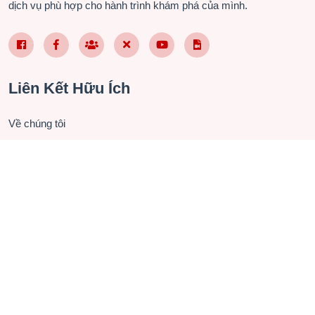
dịch vụ phù hợp cho hành trình khám phá của mình.
Facebook Page VN
Facebook Page EN
Nhóm Facebook
X (Twitter)
YouTube
TikTok
Liên Kết Hữu Ích
Về chúng tôi
Liên hệ hợp tác
Chính sách bảo mật
Điều khoản sử dụng
Câu hỏi thường gặp
Checkin.vn (FB-VI)
Checkin Vietnam (FB-EN)
Du Lịch Việt Nam (Group)
Phần mềm Quản lý