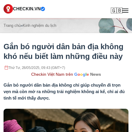
CHECKIN.VN
🇬🇧
Trang chủ
»
Kinh nghiệm du lịch
Gắn bó người dân bản địa không
khó nếu biết làm những điều này
Thứ Tư, 28/05/2025, 09:43 (GMT+7)
Checkin Việt Nam trên
G
o
o
g
l
e
News
Gắn bó người dân bản địa không chỉ giúp chuyến đi trọn
vẹn mà còn mở ra những trải nghiệm không ai kể, chỉ ai đủ
tinh tế mới thấy được.