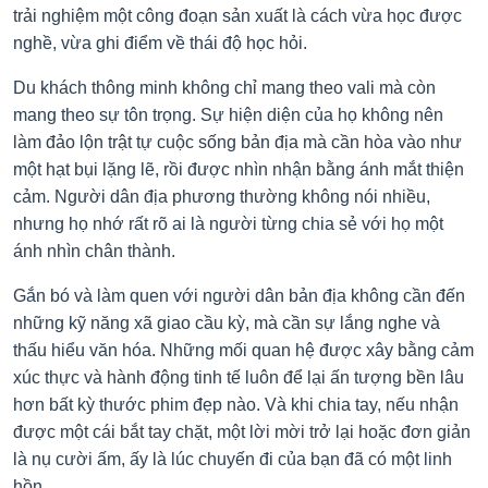
trải nghiệm một công đoạn sản xuất là cách vừa học được
nghề, vừa ghi điểm về thái độ học hỏi.
Du khách thông minh không chỉ mang theo vali mà còn
mang theo sự tôn trọng. Sự hiện diện của họ không nên
làm đảo lộn trật tự cuộc sống bản địa mà cần hòa vào như
một hạt bụi lặng lẽ, rồi được nhìn nhận bằng ánh mắt thiện
cảm. Người dân địa phương thường không nói nhiều,
nhưng họ nhớ rất rõ ai là người từng chia sẻ với họ một
ánh nhìn chân thành.
Gắn bó và làm quen với người dân bản địa không cần đến
những kỹ năng xã giao cầu kỳ, mà cần sự lắng nghe và
thấu hiểu văn hóa. Những mối quan hệ được xây bằng cảm
xúc thực và hành động tinh tế luôn để lại ấn tượng bền lâu
hơn bất kỳ thước phim đẹp nào. Và khi chia tay, nếu nhận
được một cái bắt tay chặt, một lời mời trở lại hoặc đơn giản
là nụ cười ấm, ấy là lúc chuyến đi của bạn đã có một linh
hồn.