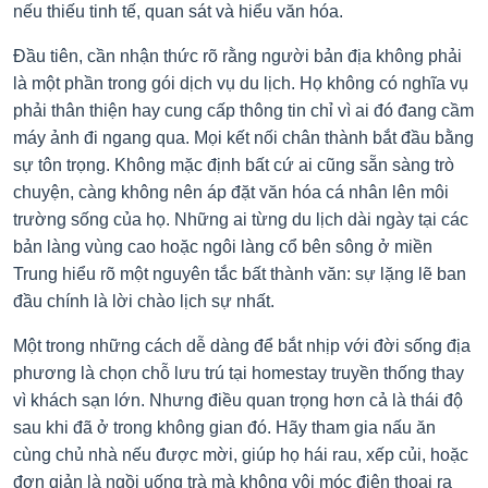
nếu thiếu tinh tế, quan sát và hiểu văn hóa.
Đầu tiên, cần nhận thức rõ rằng người bản địa không phải
là một phần trong gói dịch vụ du lịch. Họ không có nghĩa vụ
phải thân thiện hay cung cấp thông tin chỉ vì ai đó đang cầm
máy ảnh đi ngang qua. Mọi kết nối chân thành bắt đầu bằng
sự tôn trọng. Không mặc định bất cứ ai cũng sẵn sàng trò
chuyện, càng không nên áp đặt văn hóa cá nhân lên môi
trường sống của họ. Những ai từng du lịch dài ngày tại các
bản làng vùng cao hoặc ngôi làng cổ bên sông ở miền
Trung hiểu rõ một nguyên tắc bất thành văn: sự lặng lẽ ban
đầu chính là lời chào lịch sự nhất.
Một trong những cách dễ dàng để bắt nhịp với đời sống địa
phương là chọn chỗ lưu trú tại homestay truyền thống thay
vì khách sạn lớn. Nhưng điều quan trọng hơn cả là thái độ
sau khi đã ở trong không gian đó. Hãy tham gia nấu ăn
cùng chủ nhà nếu được mời, giúp họ hái rau, xếp củi, hoặc
đơn giản là ngồi uống trà mà không vội móc điện thoại ra