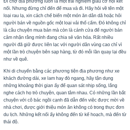
Đi chợ địa phương luôn là một trải nghiệm giàu cơ hội kết
nối. Nhưng đừng chỉ đến để mua và đi. Hãy hỏi về tên một
loại rau lạ, xin cách chế biến một món ăn dân dã hoặc hỏi
người bán về nguồn gốc một loại vải thổ cẩm. Đó không chỉ
là câu chuyện mua bán mà còn là cánh cửa để người bán
cảm nhận rằng mình đang chia sẻ văn hóa. Rất nhiều
người đã giữ được liên lạc với người dân vùng cao chỉ vì
một lần trò chuyện bên sạp hàng, từ đó mỗi lần quay lại đều
như về quê.
Khi di chuyển bằng các phương tiện địa phương như xe
khách đường dài, xe lam hay đò ngang, hãy tận dụng
những khoảng thời gian ấy để quan sát nhịp sống, lắng
nghe cách họ trò chuyện, quan tâm nhau. Có những lần bắt
chuyện với cô bác ngồi cạnh đã dẫn đến việc được mời về
nhà chơi, được giới thiệu món ăn không có trong thực đơn
du lịch. Những kết nối ấy không đến từ kế hoạch, mà đến từ
thái độ.