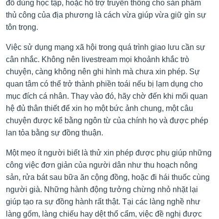
đồ dùng học tập, hoặc hỗ trợ truyền thông cho sản phẩm
thủ công của địa phương là cách vừa giúp vừa giữ gìn sự
tôn trọng.
Việc sử dụng mạng xã hội trong quá trình giao lưu cần sự
cân nhắc. Không nên livestream mọi khoảnh khắc trò
chuyện, càng không nên ghi hình mà chưa xin phép. Sự
quan tâm có thể trở thành phiền toái nếu bị lạm dụng cho
mục đích cá nhân. Thay vào đó, hãy chờ đến khi mối quan
hệ đủ thân thiết để xin họ một bức ảnh chung, một câu
chuyện được kể bằng ngôn từ của chính họ và được phép
lan tỏa bằng sự đồng thuận.
Một mẹo ít người biết là thử xin phép được phụ giúp những
công việc đơn giản của người dân như thu hoạch nông
sản, rửa bát sau bữa ăn cộng đồng, hoặc đi hái thuốc cùng
người già. Những hành động tưởng chừng nhỏ nhặt lại
giúp tạo ra sự đồng hành rất thật. Tại các làng nghề như
làng gốm, làng chiếu hay dệt thổ cẩm, việc đề nghị được