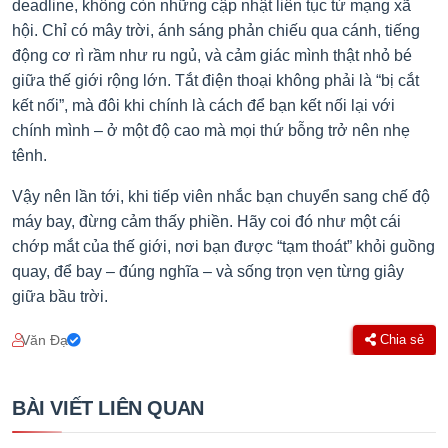
deadline, không còn những cập nhật liên tục từ mạng xã
hội. Chỉ có mây trời, ánh sáng phản chiếu qua cánh, tiếng
động cơ rì rầm như ru ngủ, và cảm giác mình thật nhỏ bé
giữa thế giới rộng lớn. Tắt điện thoại không phải là “bị cắt
kết nối”, mà đôi khi chính là cách để bạn kết nối lại với
chính mình – ở một độ cao mà mọi thứ bỗng trở nên nhẹ
tênh.
Vậy nên lần tới, khi tiếp viên nhắc bạn chuyển sang chế độ
máy bay, đừng cảm thấy phiền. Hãy coi đó như một cái
chớp mắt của thế giới, nơi bạn được “tạm thoát” khỏi guồng
quay, để bay – đúng nghĩa – và sống trọn vẹn từng giây
giữa bầu trời.
Văn Đạt
Chia sẻ
BÀI VIẾT LIÊN QUAN