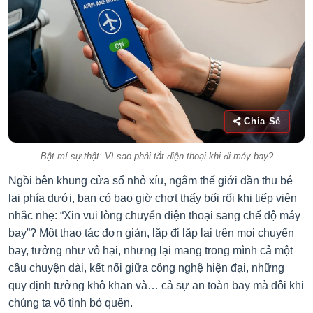
Chia Sẻ
Bật mí sự thật: Vì sao phải tắt điện thoại khi đi máy bay?
Ngồi bên khung cửa sổ nhỏ xíu, ngắm thế giới dần thu bé
lại phía dưới, bạn có bao giờ chợt thấy bối rối khi tiếp viên
nhắc nhẹ: “Xin vui lòng chuyển điện thoại sang chế độ máy
bay”? Một thao tác đơn giản, lặp đi lặp lại trên mọi chuyến
bay, tưởng như vô hại, nhưng lại mang trong mình cả một
câu chuyện dài, kết nối giữa công nghệ hiện đại, những
quy định tưởng khô khan và… cả sự an toàn bay mà đôi khi
chúng ta vô tình bỏ quên.