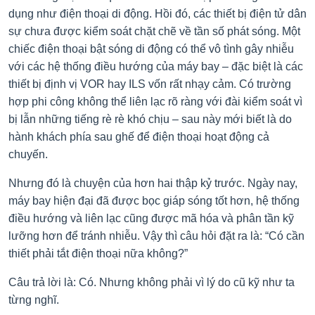
dụng như điện thoại di động. Hồi đó, các thiết bị điện tử dân
sự chưa được kiểm soát chặt chẽ về tần số phát sóng. Một
chiếc điện thoại bật sóng di động có thể vô tình gây nhiễu
với các hệ thống điều hướng của máy bay – đặc biệt là các
thiết bị định vị VOR hay ILS vốn rất nhạy cảm. Có trường
hợp phi công không thể liên lạc rõ ràng với đài kiểm soát vì
bị lẫn những tiếng rè rè khó chịu – sau này mới biết là do
hành khách phía sau ghế để điện thoại hoạt động cả
chuyến.
Nhưng đó là chuyện của hơn hai thập kỷ trước. Ngày nay,
máy bay hiện đại đã được bọc giáp sóng tốt hơn, hệ thống
điều hướng và liên lạc cũng được mã hóa và phân tần kỹ
lưỡng hơn để tránh nhiễu. Vậy thì câu hỏi đặt ra là: “Có cần
thiết phải tắt điện thoại nữa không?”
Câu trả lời là: Có. Nhưng không phải vì lý do cũ kỹ như ta
từng nghĩ.