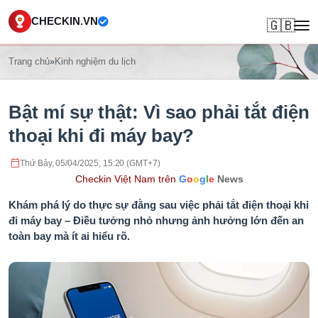
CHECKIN.VN
🇬🇧
Trang chủ
»
Kinh nghiệm du lịch
Bật mí sự thật: Vì sao phải tắt điện
thoại khi đi máy bay?
Thứ Bảy, 05/04/2025, 15:20 (GMT+7)
Checkin Việt Nam trên
G
o
o
g
l
e
News
Khám phá lý do thực sự đằng sau việc phải tắt điện thoại khi
đi máy bay – Điều tưởng nhỏ nhưng ảnh hưởng lớn đến an
toàn bay mà ít ai hiểu rõ.