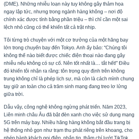
(DME). Những nhiễu loạn này tuy không gây thảm họa
ngay lập tức, nhưng trong ngành hàng không – nơi độ
chính xác được tính bằng phần triệu – thì chỉ cần một sai
lệch nhỏ cũng có thể khiến tất cả trật nhịp.
Tôi từng trò chuyện với một cơ trưởng của một hãng bay
lớn trong chuyến bay đến Tokyo. Anh ấy bảo: “Chúng tôi
không thể nào biết được chiếc điện thoại nào đang gây
nhiễu nếu không có sự cố. Nên tốt nhất là… tắt hết!” Điều
đó khiến tôi nhận ra rằng: tôn trọng quy định trên không
trung không chỉ là phép lịch sự, mà còn là cách mình chung
tay giữ an toàn cho cả trăm sinh mạng đang treo lơ lửng
giữa trời.
Dẫu vậy, công nghệ không ngừng phát triển. Năm 2023,
Liên minh châu Âu đã bật đèn xanh cho việc sử dụng mạng
5G trên máy bay. Nhiều hãng hàng không bắt đầu trang bị
hệ thống nhỏ gọn như trạm thu phát riêng trên khoang, cho
phép hành khách gọi điện, nhắn tin, thậm chí lướt TikTok