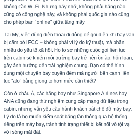
không cần Wi-Fi. Nhưng hãy nhớ, không phải hãng nào
cũng có công nghệ này, và không phải quốc gia nào cũng
cho phép bạn "online" giữa tầng mây.
Tại Mỹ, việc dùng điện thoại di động để gọi điện khi bay vẫn
bị cấm bởi FCC – không phải vì lý do kỹ thuật, mà phần
nhiều do yếu tố xã hội. Họ lo sợ những cuộc gọi liên tục
trên cabin sẽ khiến môi trường bay trở nên ồn ào, hỗn loạn,
gây ảnh hưởng đến trải nghiệm chung. Bạn có thể hình
dung một chuyến bay xuyên đêm mà người bên cạnh liên
tục “alo” bằng giọng to hơn mức cần thiết?
Còn ở châu Á, các hãng bay như Singapore Airlines hay
ANA cũng đang thử nghiệm cung cấp mạng dữ liệu trong
cabin, nhưng vẫn yêu cầu hành khách bật chế độ máy bay.
Lý do là họ muốn kiểm soát băng tần thông qua hệ thống
riêng trên máy bay, tránh tình trạng thiết bị kết nối vô tội vạ
với sóng mặt đất.