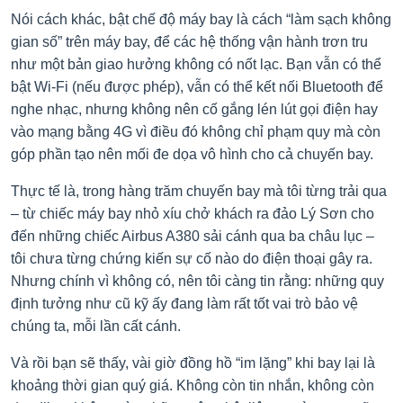
Nói cách khác, bật chế độ máy bay là cách “làm sạch không
gian số” trên máy bay, để các hệ thống vận hành trơn tru
như một bản giao hưởng không có nốt lạc. Bạn vẫn có thể
bật Wi-Fi (nếu được phép), vẫn có thể kết nối Bluetooth để
nghe nhạc, nhưng không nên cố gắng lén lút gọi điện hay
vào mạng bằng 4G vì điều đó không chỉ phạm quy mà còn
góp phần tạo nên mối đe dọa vô hình cho cả chuyến bay.
Thực tế là, trong hàng trăm chuyến bay mà tôi từng trải qua
– từ chiếc máy bay nhỏ xíu chở khách ra đảo Lý Sơn cho
đến những chiếc Airbus A380 sải cánh qua ba châu lục –
tôi chưa từng chứng kiến sự cố nào do điện thoại gây ra.
Nhưng chính vì không có, nên tôi càng tin rằng: những quy
định tưởng như cũ kỹ ấy đang làm rất tốt vai trò bảo vệ
chúng ta, mỗi lần cất cánh.
Và rồi bạn sẽ thấy, vài giờ đồng hồ “im lặng” khi bay lại là
khoảng thời gian quý giá. Không còn tin nhắn, không còn