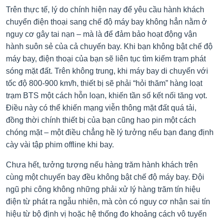
Trên thực tế, lý do chính hiện nay để yêu cầu hành khách
chuyển điện thoại sang chế độ máy bay không hẳn nằm ở
nguy cơ gây tai nạn – mà là để đảm bảo hoạt động vận
hành suôn sẻ của cả chuyến bay. Khi bạn không bật chế độ
máy bay, điện thoại của bạn sẽ liên tục tìm kiếm trạm phát
sóng mặt đất. Trên không trung, khi máy bay di chuyển với
tốc độ 800-900 km/h, thiết bị sẽ phải “hỏi thăm” hàng loạt
trạm BTS một cách hỗn loạn, khiến tần số kết nối tăng vọt.
Điều này có thể khiến mạng viễn thông mặt đất quá tải,
đồng thời chính thiết bị của bạn cũng hao pin một cách
chóng mặt – một điều chẳng hề lý tưởng nếu bạn đang định
cày vài tập phim offline khi bay.
Chưa hết, tưởng tượng nếu hàng trăm hành khách trên
cùng một chuyến bay đều không bật chế độ máy bay. Đội
ngũ phi công không những phải xử lý hàng trăm tín hiệu
điện từ phát ra ngẫu nhiên, mà còn có nguy cơ nhận sai tín
hiệu từ bộ định vị hoặc hệ thống đo khoảng cách vô tuyến