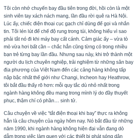
Tôi còn nhớ chuyến bay đầu tiên trong đời, hồi còn là một
sinh viên tay xách nách mang, lần đầu rời quê ra Hà Nội.
Lúc ấy, chiếc điện thoại cục gạch chỉ dùng để gọi và nhắn
tin. Tôi lén lút để chế độ rung trong túi, không hiểu vì sao
phải tắt nó đi khi máy bay cất cánh. Cảm giác ấy – vừa tò
mò vừa hơi bất cần – chắc hẳn cũng từng có trong nhiều
bạn trẻ từng bay lần đầu. Nhưng sau này, khi trở thành một
người du lịch chuyên nghiệp, trải nghiệm từ những sân bay
địa phương của Việt Nam đến các cảng hàng không tấp
nập bậc nhất thế giới như Changi, Incheon hay Heathrow,
tôi bắt đầu thấy rõ hơn: mỗi quy tắc dù nhỏ nhất trong
ngành hàng không đều mang trong mình lý do đầy thuyết
phục, thậm chí có phần… sinh tử.
Câu chuyện về việc “tắt điện thoại khi bay” thực ra không
hẳn là câu chuyện của ngày hôm nay. Nó bắt đầu từ những
năm 1990, khi ngành hàng không hiện đại vẫn đang dò
dẫm trong việc làm quen với các thiết bị phát sóng dân