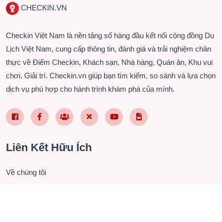
CHECKIN.VN
Checkin Việt Nam là nền tảng số hàng đầu kết nối cộng đồng Du
Lịch Việt Nam, cung cấp thông tin, đánh giá và trải nghiệm chân
thực về Điểm Checkin, Khách sạn, Nhà hàng, Quán ăn, Khu vui
chơi, Giải trí. Checkin.vn giúp bạn tìm kiếm, so sánh và lựa chọn
dịch vụ phù hợp cho hành trình khám phá của mình.
Facebook Page VN
Facebook Page EN
Nhóm Facebook
X (Twitter)
YouTube
TikTok
Liên Kết Hữu Ích
Về chúng tôi
Liên hệ hợp tác
Chính sách bảo mật
Điều khoản sử dụng