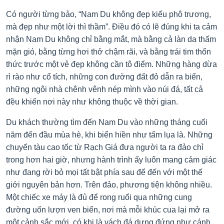
Có người từng bảo, “Nam Du không đẹp kiểu phô trương,
mà đẹp như một lời thì thầm”. Điều đó có lẽ đúng khi ta cảm
nhận Nam Du không chỉ bằng mắt, mà bằng cả làn da thấm
mặn gió, bằng từng hơi thở chậm rãi, và bằng trái tim thổn
thức trước một vẻ đẹp không cần tô điểm. Những hàng dừa
rì rào như cổ tích, những con đường đất đỏ dẫn ra biển,
những ngôi nhà chênh vênh nép mình vào núi đá, tất cả
đều khiến nơi này như không thuộc về thời gian.
Du khách thường tìm đến Nam Du vào những tháng cuối
năm đến đầu mùa hè, khi biển hiền như tấm lụa là. Những
chuyến tàu cao tốc từ Rạch Giá đưa người ta ra đảo chỉ
trong hơn hai giờ, nhưng hành trình ấy luôn mang cảm giác
như đang rời bỏ mọi tất bật phía sau để đến với một thế
giới nguyên bản hơn. Trên đảo, phương tiện không nhiều.
Một chiếc xe máy là đủ để rong ruổi qua những cung
đường uốn lượn ven biển, nơi mà mỗi khúc cua lại mở ra
một cảnh sắc mới, có khi là vách đá dựng đứng như cánh