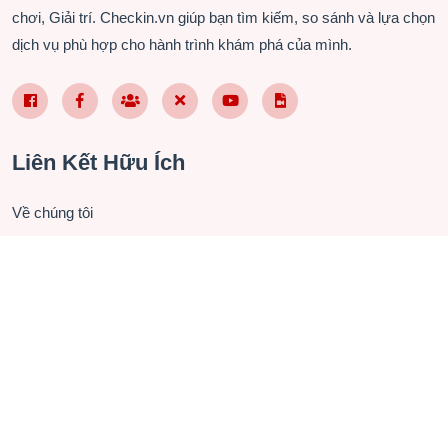
chơi, Giải trí. Checkin.vn giúp bạn tìm kiếm, so sánh và lựa chọn
dịch vụ phù hợp cho hành trình khám phá của mình.
Facebook Page VN
Facebook Page EN
Nhóm Facebook
X (Twitter)
YouTube
TikTok
Liên Kết Hữu Ích
Về chúng tôi
Liên hệ hợp tác
Chính sách bảo mật
Điều khoản sử dụng
Câu hỏi thường gặp
Checkin.vn (FB-VI)
Checkin Vietnam (FB-EN)
Du Lịch Việt Nam (Group)