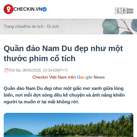
CHECKIN.VN
🇬🇧
Trang chủ
»
Khu du lịch - Di tích
Quần đảo Nam Du đẹp như một
thước phim cổ tích
Thứ Ba, 06/05/2025, 10:34 (GMT+7)
Checkin Việt Nam trên
G
o
o
g
l
e
News
Quần đảo Nam Du đẹp như một giấc mơ xanh giữa lòng
biển, nơi mỗi đợt sóng đều kể chuyện và ánh nắng khiến
người ta muốn ở lại mãi không rời.