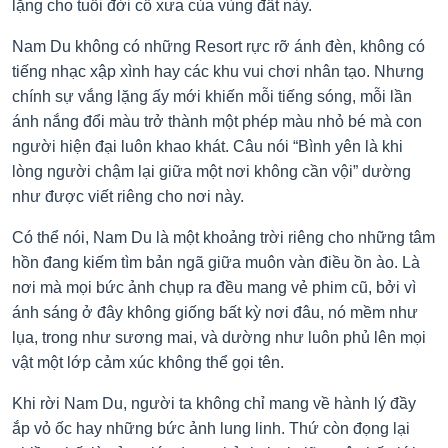
lặng cho tuổi đời cổ xưa của vùng đất này.
Nam Du không có những Resort rực rỡ ánh đèn, không có
tiếng nhạc xập xình hay các khu vui chơi nhân tạo. Nhưng
chính sự vắng lặng ấy mới khiến mỗi tiếng sóng, mỗi lần
ánh nắng đổi màu trở thành một phép màu nhỏ bé mà con
người hiện đại luôn khao khát. Câu nói “Bình yên là khi
lòng người chậm lại giữa một nơi không cần vội” dường
như được viết riêng cho nơi này.
Có thể nói, Nam Du là một khoảng trời riêng cho những tâm
hồn đang kiếm tìm bản ngã giữa muôn vàn điều ồn ào. Là
nơi mà mọi bức ảnh chụp ra đều mang vẻ phim cũ, bởi vì
ánh sáng ở đây không giống bất kỳ nơi đâu, nó mềm như
lụa, trong như sương mai, và dường như luôn phủ lên mọi
vật một lớp cảm xúc không thể gọi tên.
Khi rời Nam Du, người ta không chỉ mang về hành lý đầy
ắp vỏ ốc hay những bức ảnh lung linh. Thứ còn đọng lại