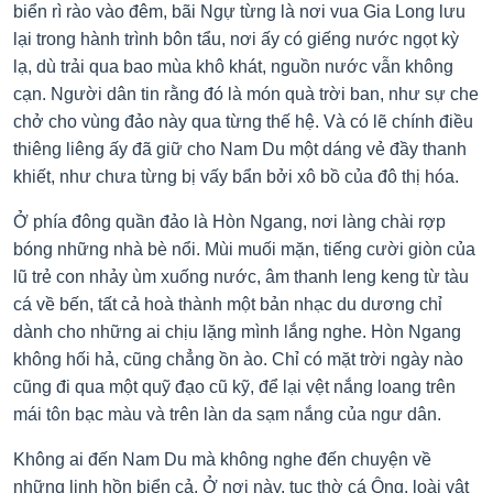
biển rì rào vào đêm, bãi Ngự từng là nơi vua Gia Long lưu
lại trong hành trình bôn tẩu, nơi ấy có giếng nước ngọt kỳ
lạ, dù trải qua bao mùa khô khát, nguồn nước vẫn không
cạn. Người dân tin rằng đó là món quà trời ban, như sự che
chở cho vùng đảo này qua từng thế hệ. Và có lẽ chính điều
thiêng liêng ấy đã giữ cho Nam Du một dáng vẻ đầy thanh
khiết, như chưa từng bị vấy bẩn bởi xô bồ của đô thị hóa.
Ở phía đông quần đảo là Hòn Ngang, nơi làng chài rợp
bóng những nhà bè nổi. Mùi muối mặn, tiếng cười giòn của
lũ trẻ con nhảy ùm xuống nước, âm thanh leng keng từ tàu
cá về bến, tất cả hoà thành một bản nhạc du dương chỉ
dành cho những ai chịu lặng mình lắng nghe. Hòn Ngang
không hối hả, cũng chẳng ồn ào. Chỉ có mặt trời ngày nào
cũng đi qua một quỹ đạo cũ kỹ, để lại vệt nắng loang trên
mái tôn bạc màu và trên làn da sạm nắng của ngư dân.
Không ai đến Nam Du mà không nghe đến chuyện về
những linh hồn biển cả. Ở nơi này, tục thờ cá Ông, loài vật