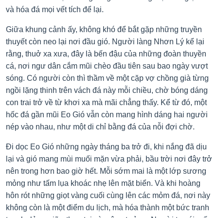
và hóa đá mọi vết tích để lại.
Giữa khung cảnh ấy, không khó để bắt gặp những truyền
thuyết còn neo lại nơi đầu gió. Người làng Nhơn Lý kể lại
rằng, thuở xa xưa, đây là bến đậu của những đoàn thuyền
cá, nơi ngư dân cắm mũi chèo đầu tiên sau bao ngày vượt
sóng. Có người còn thì thầm về một cặp vợ chồng già từng
ngồi lặng thinh trên vách đá này mỗi chiều, chờ bóng dáng
con trai trở về từ khơi xa mà mãi chẳng thấy. Kể từ đó, một
hốc đá gần mũi Eo Gió vẫn còn mang hình dáng hai người
nép vào nhau, như một di chỉ bằng đá của nỗi đợi chờ.
Đi dọc Eo Gió những ngày tháng ba trở đi, khi nắng đã dịu
lại và gió mang mùi muối mặn vừa phải, bầu trời nơi đây trở
nên trong hơn bao giờ hết. Mỗi sớm mai là một lớp sương
mỏng như tấm lụa khoác nhẹ lên mặt biển. Và khi hoàng
hôn rót những giọt vàng cuối cùng lên các mỏm đá, nơi này
không còn là một điểm du lịch, mà hóa thành một bức tranh