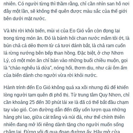
nhiên. Có người từng thì thầm rằng, chỉ cần nhìn san hô nơi
đây một lần, sẽ không thể quên được màu sắc của thế giới
bên dưới mặt nước.
Và khi rời khỏi biển, mùi vị của Eo Gió vẫn còn đọng lại
trong từng món ăn. Đó là bánh hỏi chan nước mắm tỏi ớt, là
bún chả cá dẻo thơm từ cá tươi đánh bắt, là chả ram cuốn
lá rừng nướng bên bếp than hồng. Đặc biệt, ở chợ Nhơn
Lý, có một món ăn chỉ bán vào những buổi chiều muộn, gọi
là “cháo nghêu lá dứa”, nóng hổi, thơm dịu, như cái ôm ấm
của biển dành cho người vừa rời khỏi nước.
Hành trình đến Eo Gió không quá xa xôi nhưng đủ để khiến
lòng người tạm quên đi phố thị. Từ trung tâm Quy Nhơn, chỉ
cần khoảng 25 đến 30 phút lái xe là đã có thể bắt đầu chạm
tay vào gió. Con đường dẫn đến đây uốn lượn qua những
hàng phi lao, giữa cát trắng và núi đá, như thể chính thiên
nhiên đang mở lối riêng dành tặng cho người muốn sống
chậm lại. Đừng vội đi qua đoạn đường ấy. Hãy mở cửa