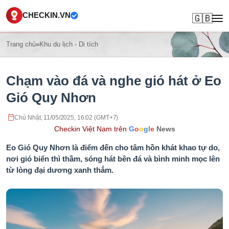
CHECKIN.VN
🇬🇧
Trang chủ
»
Khu du lịch - Di tích
Chạm vào đá và nghe gió hát ở Eo
Gió Quy Nhơn
Chủ Nhật, 11/05/2025, 16:02 (GMT+7)
Checkin Việt Nam trên
G
o
o
g
l
e
News
Eo Gió Quy Nhơn là điểm đến cho tâm hồn khát khao tự do,
nơi gió biển thì thầm, sóng hát bên đá và bình minh mọc lên
từ lòng đại dương xanh thẳm.