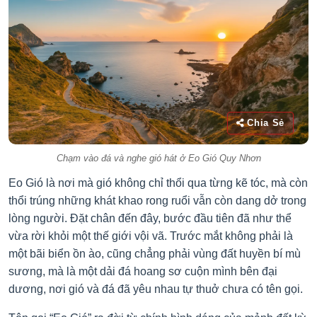
Chia Sẻ
Chạm vào đá và nghe gió hát ở Eo Gió Quy Nhơn
Eo Gió là nơi mà gió không chỉ thổi qua từng kẽ tóc, mà còn
thổi trúng những khát khao rong ruổi vẫn còn dang dở trong
lòng người. Đặt chân đến đây, bước đầu tiên đã như thể
vừa rời khỏi một thế giới vội vã. Trước mắt không phải là
một bãi biển ồn ào, cũng chẳng phải vùng đất huyền bí mù
sương, mà là một dải đá hoang sơ cuộn mình bên đại
dương, nơi gió và đá đã yêu nhau tự thuở chưa có tên gọi.