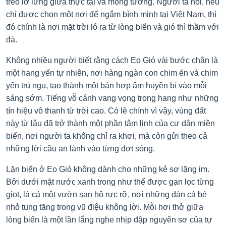
treo lơ lửng giữa thực tại và mộng tưởng. Người ta nói, nếu
chỉ được chọn một nơi để ngắm bình minh tại Việt Nam, thì
đó chính là nơi mặt trời ló ra từ lòng biển và gió thì thầm với
đá.
Không nhiều người biết rằng cách Eo Gió vài bước chân là
một hang yến tự nhiên, nơi hàng ngàn con chim én và chim
yến trú ngụ, tạo thành một bản hợp âm huyền bí vào mỗi
sáng sớm. Tiếng vỗ cánh vang vọng trong hang như những
tín hiệu vô thanh từ trời cao. Có lẽ chính vì vậy, vùng đất
này từ lâu đã trở thành một phần tâm linh của cư dân miền
biển, nơi người ta không chỉ ra khơi, mà còn gửi theo cả
những lời cầu an lành vào từng đợt sóng.
Lặn biển ở Eo Gió không dành cho những kẻ sợ lặng im.
Bởi dưới mặt nước xanh trong như thể được gạn lọc từng
giọt, là cả một vườn san hô rực rỡ, nơi những đàn cá bé
nhỏ tung tăng trong vũ điệu không lời. Mỗi hơi thở giữa
lòng biển là một lần lắng nghe nhịp đập nguyên sơ của tự