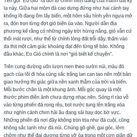
Tên gọi “Eo Gió” ra đời từ chính hình dáng của mảnh đất kỳ
lạ này. Giữa hai mỏm đá cao dựng đứng như hai cánh tay
khổng lồ đang ôm lấy biển, một hõm sâu hình yên ngựa mở
ra, đón trọn từng đợt gió biển ùa vào. Người dân địa
phương kể rằng có những ngày trời hừng nắng, gió vẫn cứ
thổi mát rượi, như thể từ chính lòng đất trỗi dậy, thấm vào
da thịt một cảm giác khoáng đạt đến từng tế bào. Không
đâu khác, Eo Gió chính là nơi “gió biết kể chuyện”.
Trên cung đường uốn lượn men theo sườn núi, màu đỏ
gạch của lối đi hòa cùng sắc trắng lan can tạo nên một bản
giao hưởng thị giác giữa nền xanh thẳm của trời và biển.
Mỗi bước chân là một khung ảnh. Mỗi góc quay là một
thước phim điện ảnh chưa dựng nhạc nền. Sóng rì rào vỗ
vào từng phiến đá rong rêu, bọt nước tung lên trắng xóa
như nghìn cánh chim hải âu đang sải bay dọc bờ vực.
Những phiến đá nơi đây không tròn trịa như đá cuội, cũng
không sắc lạnh như đá núi. Chúng gồ ghề, gai góc, lởm
chởm như thể đại dương từng vỡ òa trong một cơn giận dữ