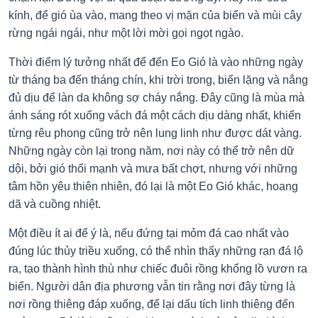
kính, để gió ùa vào, mang theo vị mặn của biển và mùi cây
rừng ngái ngái, như một lời mời gọi ngọt ngào.
Thời điểm lý tưởng nhất để đến Eo Gió là vào những ngày
từ tháng ba đến tháng chín, khi trời trong, biển lặng và nắng
đủ dịu để làn da không sợ cháy nắng. Đây cũng là mùa mà
ánh sáng rót xuống vách đá một cách dịu dàng nhất, khiến
từng rêu phong cũng trở nên lung linh như được dát vàng.
Những ngày còn lại trong năm, nơi này có thể trở nên dữ
dội, bởi gió thổi mạnh và mưa bất chợt, nhưng với những
tâm hồn yêu thiên nhiên, đó lại là một Eo Gió khác, hoang
dã và cuồng nhiệt.
Một điều ít ai để ý là, nếu đứng tại mỏm đá cao nhất vào
đúng lúc thủy triều xuống, có thể nhìn thấy những rạn đá lộ
ra, tạo thành hình thù như chiếc đuôi rồng khổng lồ vươn ra
biển. Người dân địa phương vẫn tin rằng nơi đây từng là
nơi rồng thiêng đáp xuống, để lại dấu tích linh thiêng đến