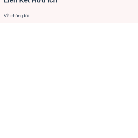
Liên Kết Hữu Ích
Về chúng tôi
Liên hệ hợp tác
Chính sách bảo mật
Điều khoản sử dụng
Câu hỏi thường gặp
Checkin.vn (FB-VI)
Checkin Vietnam (FB-EN)
Du Lịch Việt Nam (Group)
Phần mềm Quản lý
Liên Hệ
272 Võ Chí Công, Tây Hồ, Hà Nội
034 919 8888