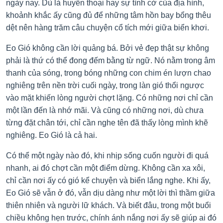
ngày nay. Dù là huyền thoại hay sự tình cờ của địa hình,
khoảnh khắc ấy cũng đủ để những tâm hồn bay bổng thêu
dệt nên hàng trăm câu chuyện cổ tích mới giữa biển khơi.
Eo Gió không cần lời quảng bá. Bởi vẻ đẹp thật sự không
phải là thứ có thể đong đếm bằng từ ngữ. Nó nằm trong âm
thanh của sóng, trong bóng những con chim én lượn chao
nghiêng trên nền trời cuối ngày, trong làn gió thổi ngược
vào mặt khiến lòng người chợt lặng. Có những nơi chỉ cần
một lần đến là nhớ mãi. Và cũng có những nơi, dù chưa
từng đặt chân tới, chỉ cần nghe tên đã thấy lòng mình khẽ
nghiêng. Eo Gió là cả hai.
Có thể một ngày nào đó, khi nhịp sống cuốn người đi quá
nhanh, ai đó chợt cần một điểm dừng. Không cần xa xôi,
chỉ cần nơi ấy có gió kể chuyện và biển lắng nghe. Khi ấy,
Eo Gió sẽ vẫn ở đó, vẫn dịu dàng như một lời thì thầm giữa
thiên nhiên và người lữ khách. Và biết đâu, trong một buổi
chiều không hẹn trước, chính ánh nắng nơi ấy sẽ giúp ai đó