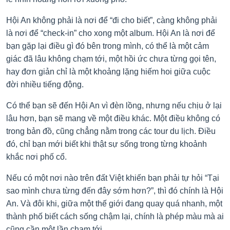
Hội An không phải là nơi để “đi cho biết”, càng không phải
là nơi để “check-in” cho xong một album. Hội An là nơi để
bạn gặp lại điều gì đó bên trong mình, có thể là một cảm
giác đã lâu không chạm tới, một hồi ức chưa từng gọi tên,
hay đơn giản chỉ là một khoảng lặng hiếm hoi giữa cuộc
đời nhiều tiếng động.
Có thể bạn sẽ đến Hội An vì đèn lồng, nhưng nếu chịu ở lại
lâu hơn, bạn sẽ mang về một điều khác. Một điều không có
trong bản đồ, cũng chẳng nằm trong các tour du lịch. Điều
đó, chỉ bạn mới biết khi thật sự sống trong từng khoảnh
khắc nơi phố cổ.
Nếu có một nơi nào trên đất Việt khiến bạn phải tự hỏi “Tại
sao mình chưa từng đến đây sớm hơn?”, thì đó chính là Hội
An. Và đôi khi, giữa một thế giới đang quay quá nhanh, một
thành phố biết cách sống chậm lại, chính là phép màu mà ai
cũng cần một lần chạm tới.