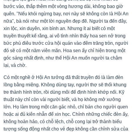
bước vào, thắp thêm một vòng hương dài, không bao giờ
quên. "Nếu khói ngừng bay, nơi này sẽ không còn là Hội An
nữa", bà nói như một lời nguyền đẹp đẽ. Người ta đến đây,
xin lộc, xin duyên, xin bình an. Nhưng ít ai biết có một
truyền thuyết kể rằng, ai vô tình nhìn thấy hoa sen nở trong
bức phù điêu trước cửa hội quán vào đêm trăng tròn, người
đó sẽ có một năm viên mãn. Hoa sen ấy chỉ hiện trong một
góc sáng nhất định, như thể Hội An muốn người ta chậm
lại, và chờ.
Có một nghề ở Hội An tưởng đã thất truyền đó là làm đèn
lồng bằng miệng. Không dùng tay, người thợ sẽ thổi khung
tre thành hình tròn, rồi dùng môi để định hình khớp nối. Kỹ
thuật này chỉ còn vài người biết, và họ không mở xưởng
lớn. Họ làm trong một căn gác nhỏ, chỉ bán cho người quen
hoặc ai đủ kiên nhẫn để xin học. Chính những chiếc đèn ấy,
không hoàn hảo, có chỗ lệch, chỗ cong lại trở thành biểu
tượng sống động nhất cho vẻ đẹp không cần chỉnh sửa của