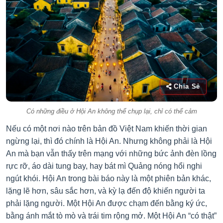
Chia Sẻ
Có những điều ở Hội An không thể chụp lại, chỉ có thể cảm
Nếu có một nơi nào trên bản đồ Việt Nam khiến thời gian
ngừng lại, thì đó chính là Hội An. Nhưng không phải là Hội
An mà bạn vẫn thấy trên mạng với những bức ảnh đèn lồng
rực rỡ, áo dài tung bay, hay bát mì Quảng nóng hổi nghi
ngút khói. Hội An trong bài báo này là một phiên bản khác,
lặng lẽ hơn, sâu sắc hơn, và kỳ lạ đến độ khiến người ta
phải lặng người. Một Hội An được chạm đến bằng ký ức,
bằng ánh mắt tò mò và trái tim rộng mở. Một Hội An “có thật”