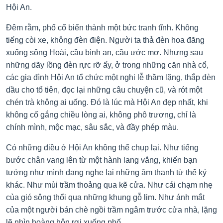
Hội An.
Đêm rằm, phố cổ biến thành một bức tranh tĩnh. Không
tiếng còi xe, không đèn điện. Người ta thả đèn hoa đăng
xuống sông Hoài, cầu bình an, cầu ước mơ. Nhưng sau
những dãy lồng đèn rực rỡ ấy, ở trong những căn nhà cổ,
các gia đình Hội An tổ chức một nghi lễ thầm lặng, thắp đèn
dầu cho tổ tiên, đọc lại những câu chuyện cũ, và rót một
chén trà không ai uống. Đó là lúc mà Hội An đẹp nhất, khi
không cố gắng chiều lòng ai, không phô trương, chỉ là
chính mình, mộc mạc, sâu sắc, và đầy phép màu.
Có những điều ở Hội An không thể chụp lại. Như tiếng
bước chân vang lên từ một hành lang vắng, khiến bạn
tưởng như mình đang nghe lại những âm thanh từ thế kỷ
khác. Như mùi trầm thoảng qua kẽ cửa. Như cái chạm nhẹ
của gió sông thổi qua những khung gỗ lim. Như ánh mắt
của một người bán chè ngồi trầm ngâm trước cửa nhà, lặng
lẽ nhìn hoàng hôn rơi xuống phố.