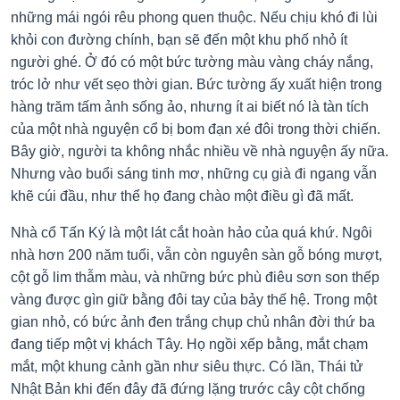
những mái ngói rêu phong quen thuộc. Nếu chịu khó đi lùi
khỏi con đường chính, bạn sẽ đến một khu phố nhỏ ít
người ghé. Ở đó có một bức tường màu vàng cháy nắng,
tróc lở như vết sẹo thời gian. Bức tường ấy xuất hiện trong
hàng trăm tấm ảnh sống ảo, nhưng ít ai biết nó là tàn tích
của một nhà nguyện cổ bị bom đạn xé đôi trong thời chiến.
Bây giờ, người ta không nhắc nhiều về nhà nguyện ấy nữa.
Nhưng vào buổi sáng tinh mơ, những cụ già đi ngang vẫn
khẽ cúi đầu, như thể họ đang chào một điều gì đã mất.
Nhà cổ Tấn Ký là một lát cắt hoàn hảo của quá khứ. Ngôi
nhà hơn 200 năm tuổi, vẫn còn nguyên sàn gỗ bóng mượt,
cột gỗ lim thẫm màu, và những bức phù điêu sơn son thếp
vàng được gìn giữ bằng đôi tay của bảy thế hệ. Trong một
gian nhỏ, có bức ảnh đen trắng chụp chủ nhân đời thứ ba
đang tiếp một vị khách Tây. Họ ngồi xếp bằng, mắt chạm
mắt, một khung cảnh gần như siêu thực. Có lần, Thái tử
Nhật Bản khi đến đây đã đứng lặng trước cây cột chống