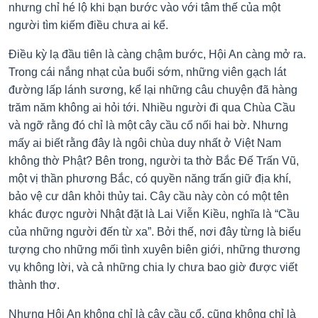
nhưng chỉ hé lộ khi bạn bước vào với tâm thế của một
người tìm kiếm điều chưa ai kể.
Điều kỳ lạ đầu tiên là càng chậm bước, Hội An càng mở ra.
Trong cái nắng nhạt của buổi sớm, những viên gạch lát
đường lấp lánh sương, kể lại những câu chuyện đã hàng
trăm năm không ai hỏi tới. Nhiều người đi qua Chùa Cầu
và ngỡ rằng đó chỉ là một cây cầu cổ nối hai bờ. Nhưng
mấy ai biết rằng đây là ngôi chùa duy nhất ở Việt Nam
không thờ Phật? Bên trong, người ta thờ Bắc Đế Trấn Vũ,
một vị thần phương Bắc, có quyền năng trấn giữ địa khí,
bảo vệ cư dân khỏi thủy tai. Cây cầu này còn có một tên
khác được người Nhật đặt là Lai Viễn Kiều, nghĩa là “Cầu
của những người đến từ xa”. Bởi thế, nơi đây từng là biểu
tượng cho những mối tình xuyên biên giới, những thương
vụ không lời, và cả những chia ly chưa bao giờ được viết
thành thơ.
Nhưng Hội An không chỉ là cây cầu cổ, cũng không chỉ là