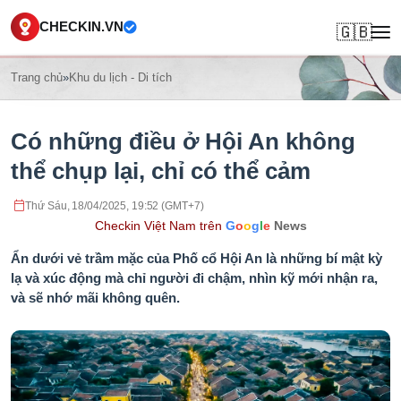
CHECKIN.VN
🇬🇧
Trang chủ
»
Khu du lịch - Di tích
Có những điều ở Hội An không
thể chụp lại, chỉ có thể cảm
Thứ Sáu, 18/04/2025, 19:52 (GMT+7)
Checkin Việt Nam trên
G
o
o
g
l
e
News
Ẩn dưới vẻ trầm mặc của Phố cổ Hội An là những bí mật kỳ
lạ và xúc động mà chỉ người đi chậm, nhìn kỹ mới nhận ra,
và sẽ nhớ mãi không quên.