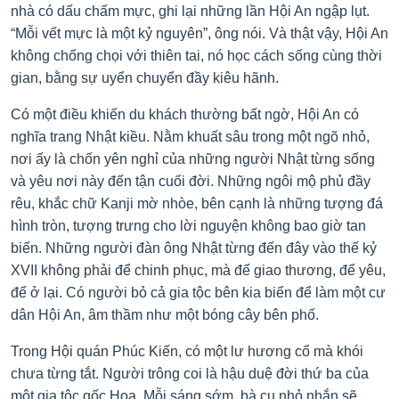
nhà có dấu chấm mực, ghi lại những lần Hội An ngập lụt.
“Mỗi vết mực là một kỷ nguyên”, ông nói. Và thật vậy, Hội An
không chống chọi với thiên tai, nó học cách sống cùng thời
gian, bằng sự uyển chuyển đầy kiêu hãnh.
Có một điều khiến du khách thường bất ngờ, Hội An có
nghĩa trang Nhật kiều. Nằm khuất sâu trong một ngõ nhỏ,
nơi ấy là chốn yên nghỉ của những người Nhật từng sống
và yêu nơi này đến tận cuối đời. Những ngôi mộ phủ đầy
rêu, khắc chữ Kanji mờ nhòe, bên cạnh là những tượng đá
hình tròn, tượng trưng cho lời nguyện không bao giờ tan
biến. Những người đàn ông Nhật từng đến đây vào thế kỷ
XVII không phải để chinh phục, mà để giao thương, để yêu,
để ở lại. Có người bỏ cả gia tộc bên kia biển để làm một cư
dân Hội An, âm thầm như một bóng cây bên phố.
Trong Hội quán Phúc Kiến, có một lư hương cổ mà khói
chưa từng tắt. Người trông coi là hậu duệ đời thứ ba của
một gia tộc gốc Hoa. Mỗi sáng sớm, bà cụ nhỏ nhắn sẽ